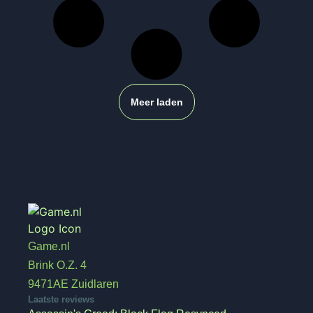
Meer laden
Game.nl
Brink O.Z. 4
9471AE Zuidlaren
Laatste reviews