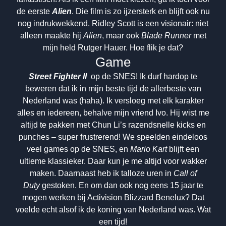
de eerste
Alien
. Die film is zo ijzersterk en blijft ook nu
nog indrukwekkend. Ridley Scott is een visionair: niet
alleen maakte hij
Alien
, maar ook
Blade Runner
met
mijn held Rutger Hauer. Hoe flik je dat?
Game
Street Fighter II
op de SNES! Ik durf hardop te
beweren dat ik in mijn beste tijd de allerbeste van
Nederland was (haha). Ik versloeg met elk karakter
alles en iedereen, behalve mijn vriend Ivo. Hij wist me
altijd te pakken met Chun Li’s razendsnelle kicks en
punches – super frustrerend! We speelden eindeloos
veel games op de SNES, en
Mario Kart
blijft een
ultieme klassieker. Daar kun je me altijd voor wakker
maken. Daarnaast heb ik talloze uren in
Call of
Duty
gestoken. En om dan ook nog eens 15 jaar te
mogen werken bij Activision Blizzard Benelux? Dat
voelde echt alsof ik de koning van Nederland was. Wat
een tijd!