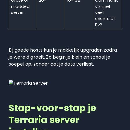
Grote of
20+
16+ GB
Communit
modded
y’s met
server
veel
events of
PvP
Bij goede hosts kun je makkelijk upgraden zodra
je wereld groeit. Zo begin je klein en schaal je
soepel op, zonder dat je data verliest.
Stap-voor-stap je
Terraria server