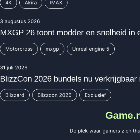
4K
Akira
IMAX
3 augustus 2026
MXGP 26 toont modder en snelheid in 
Motorcross
mxgp
Unreal engine 5
31 juli 2026
BlizzCon 2026 bundels nu verkrijgbaar 
Blizzard
Blizzcon 2026
Exclusief
Game.n
De plek waar gamers zich thu