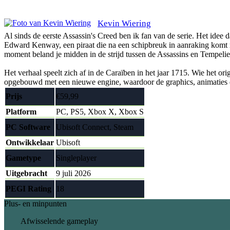
Kevin Wiering
Al sinds de eerste Assassin's Creed ben ik fan van de serie. Het idee d
Edward Kenway, een piraat die na een schipbreuk in aanraking komt me
moment beland je midden in de strijd tussen de Assassins en Tempeliers,
Het verhaal speelt zich af in de Caraïben in het jaar 1715. Wie het or
opgebouwd met een nieuwe engine, waardoor de graphics, animaties 
Prijs
€59,99
Platform
PC, PS5, Xbox X, Xbox S
PC Software
Ubisoft Connect, Steam
Ontwikkelaar
Ubisoft
Gametype
Singleplayer
Uitgebracht
9 juli 2026
PEGI Rating
18
Plus- en minpunten
Afwisselende gameplay