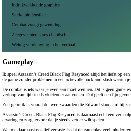
Indrukwekkende graphics
Sterke piratensfeer
Combat vraagt gewenning
Zeegevechten soms chaotisch
Weinig vernieuwing in het verhaal
Gameplay
Ik speel Assassin’s Creed Black Flag Resynced altijd het liefst op e
de game zonder problemen in een actievolle hack-and-slash waarin je jez
De combat is iets waar je even aan moet wennen. Dit is geen game waa
verloop van tijd steeds vloeiender aanvoelen. Dat geeft een fijn gevoe
Zelf gebruik ik vooral de twee zwaarden die Edward standaard bij zich 
Assassin’s Creed: Black Flag Resynced is daarnaast echt een verhaalg
ervaring en zorgt ervoor dat je steeds verder wilt spelen.
Wat me daarnaast positief verraste, is dat de gameplay veel minder rep