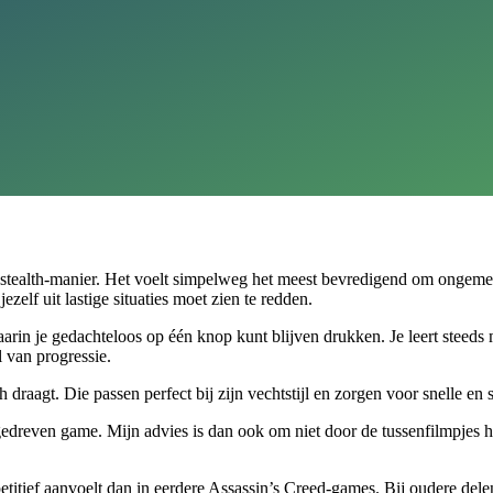
en stealth-manier. Het voelt simpelweg het meest bevredigend om ongem
elf uit lastige situaties moet zien te redden.
rin je gedachteloos op één knop kunt blijven drukken. Je leert steeds
l van progressie.
draagt. Die passen perfect bij zijn vechtstijl en zorgen voor snelle en 
edreven game. Mijn advies is dan ook om niet door de tussenfilmpjes he
etitief aanvoelt dan in eerdere Assassin’s Creed-games. Bij oudere delen