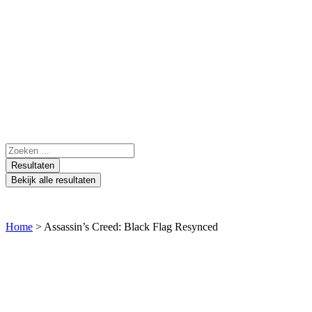
Ga
naar
de
inhoud
Search
...
Resultaten
Bekijk alle resultaten
Home
>
Assassin’s Creed: Black Flag Resynced