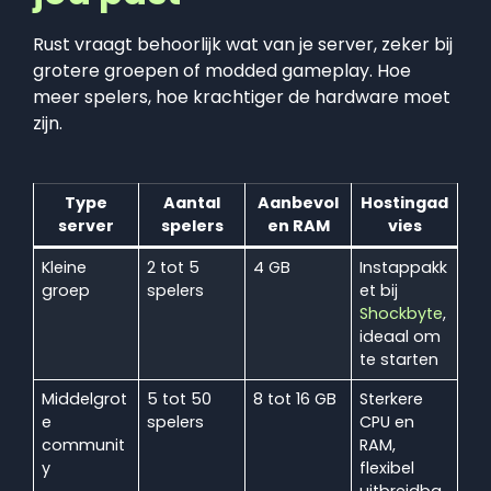
Rust vraagt behoorlijk wat van je server, zeker bij
grotere groepen of modded gameplay. Hoe
meer spelers, hoe krachtiger de hardware moet
zijn.
Type
Aantal
Aanbevol
Hostingad
server
spelers
en RAM
vies
Kleine
2 tot 5
4 GB
Instappakk
groep
spelers
et bij
Shockbyte
,
ideaal om
te starten
Middelgrot
5 tot 50
8 tot 16 GB
Sterkere
e
spelers
CPU en
communit
RAM,
y
flexibel