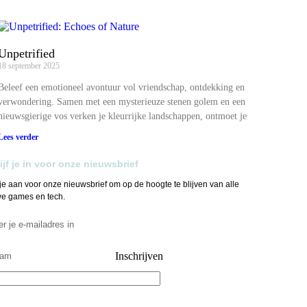
Unpetrified
18 september 2025
Beleef een emotioneel avontuur vol vriendschap, ontdekking en
verwondering. Samen met een mysterieuze stenen golem en een
nieuwsgierige vos verken je kleurrijke landschappen, ontmoet je
Lees verder
ijf je in voor onze nieuwsbrief
je aan voor onze nieuwsbrief om op de hoogte te blijven van alle
e games en tech.
Inschrijven
 u te abonneren gaat u akkoord met ons Privacybeleid en