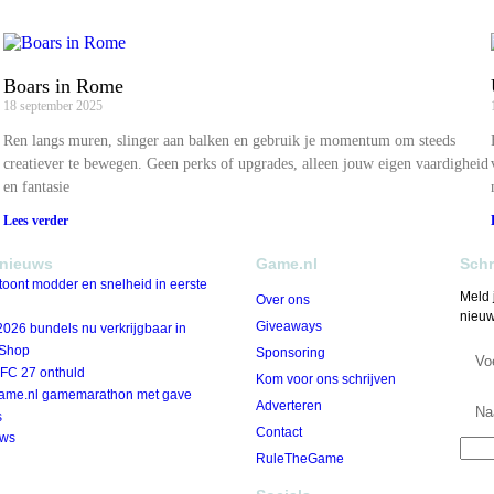
Boars in Rome
18 september 2025
Ren langs muren, slinger aan balken en gebruik je momentum om steeds
creatiever te bewegen. Geen perks of upgrades, alleen jouw eigen vaardigheid
en fantasie
Lees verder
 nieuws
Game.nl
Schr
oont modder en snelheid in eerste
Meld 
Over ons
nieuw
Giveaways
026 bundels nu verkrijgbaar in
 Shop
Sponsoring
 FC 27 onthuld
Kom voor ons schrijven
ame.nl gamemarathon met gave
Adverteren
s
Contact
uws
RuleTheGame
Door