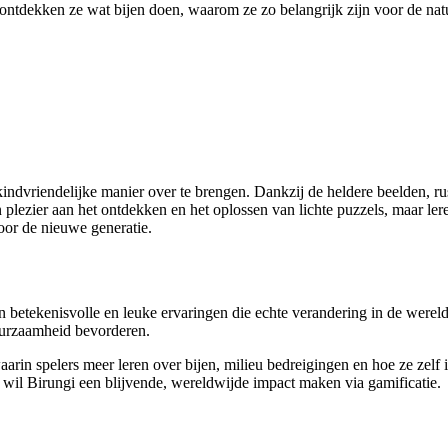
 ontdekken ze wat bijen doen, waarom ze zo belangrijk zijn voor de na
 kindvriendelijke manier over te brengen. Dankzij de heldere beelden, 
 plezier aan het ontdekken en het oplossen van lichte puzzels, maar ler
voor de nieuwe generatie.
en betekenisvolle en leuke ervaringen die echte verandering in de wer
urzaamheid bevorderen.
waarin spelers meer leren over bijen, milieu bedreigingen en hoe ze zel
wil Birungi een blijvende, wereldwijde impact maken via gamificatie.