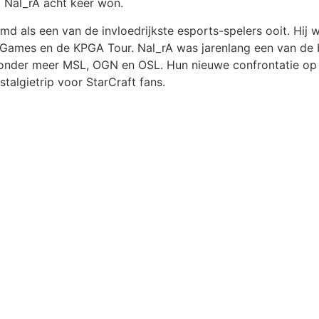
j Nal_rA acht keer won.
 als een van de invloedrijkste esports-spelers ooit. Hij
Games en de KPGA Tour. Nal_rA was jarenlang een van de b
in onder meer MSL, OGN en OSL. Hun nieuwe confrontatie op
talgietrip voor StarCraft fans.