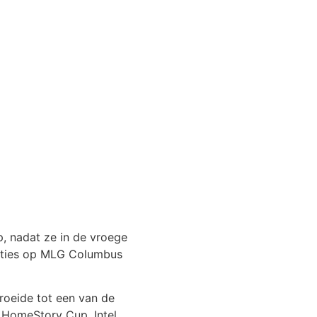
p, nadat ze in de vroege
taties op MLG Columbus
groeide tot een van de
, HomeStory Cup, Intel