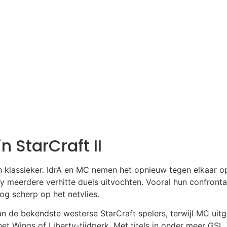
n StarCraft II
een klassieker. IdrA en MC nemen het opnieuw tegen elkaar o
ty meerdere verhitte duels uitvochten. Vooral hun confron
nog scherp op het netvlies.
an de bekendste westerse StarCraft spelers, terwijl MC uit
het Wings of Liberty-tijdperk. Met titels in onder meer GSL