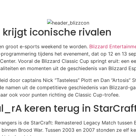
krijgt iconische rivalen
en groot e-sports weekend te worden.
Blizzard Entertainm
programmering tijdens het evenement, dat op 12 en 13 sep
enter. Vooral de Blizzard Classic Cup springt eruit: een e
valiteiten en momenten uit de geschiedenis van Blizzard Esp
id door captains Nick “Tasteless” Plott en Dan “Artosis” St
 namen uit de competitieve geschiedenis van Blizzard-gam
maar ook voor punten richting de Classic Cup-trofee.
l_rA keren terug in StarCraf
vangers is de StarCraft: Remastered Legacy Match tussen 
n binnen Brood War. Tussen 2003 en 2007 stonden ze elf ke