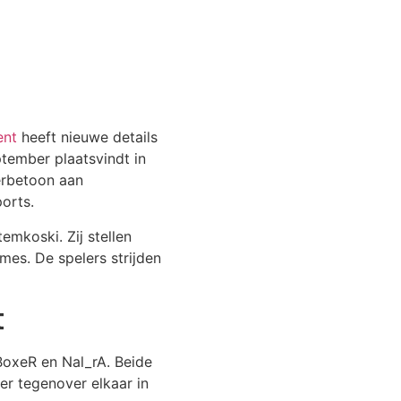
ent
heeft nieuwe details
tember plaatsvindt in
erbetoon aan
orts.
emkoski. Zij stellen
es. De spelers strijden
t
BoxeR en Nal_rA. Beide
er tegenover elkaar in