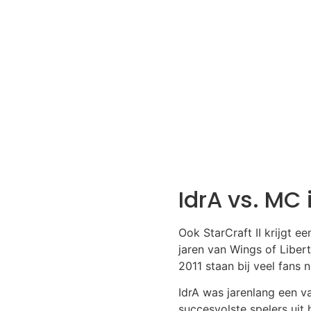
IdrA vs. MC i
Ook StarCraft II krijgt 
jaren van Wings of Liber
2011 staan bij veel fans 
IdrA was jarenlang een v
succesvolste spelers uit 