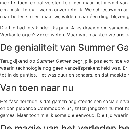
mee te doen, en dat versterkte alleen maar het gevoel van 
een mislukte duik waren onvergetelijk. We schreeuwden aan
naar buiten sturen, maar wij wilden maar één ding: blijven
Die tijd had iets kinderlijks puur. Alles draaide om samen 
Vierkante ogen? Zeker weten. Maar wat maakten we ons da
De genialiteit van Summer G
Terugkijkend op
Summer Games
begrijp ik pas echt hoe vo
waarin technologie nog geen vanzelfsprekendheid was. Er 
tot in de puntjes. Het was duur en schaars, en dat maakte h
Van toen naar nu
Het fascinerende is dat gamen nog steeds een sociale erv
en een piepende Commodore 64, zitten jongeren nu met h
games. Maar toch mis ik soms die eenvoud. Die tijd waari
De magie van het verleden h