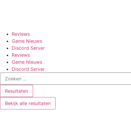
Ga
naar
de
inhoud
Reviews
Game Nieuws
Discord Server
Reviews
Game Nieuws
Discord Server
Search
...
Resultaten
Bekijk alle resultaten