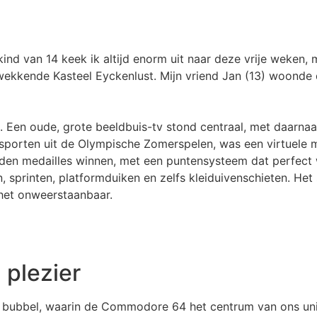
kind van 14 keek ik altijd enorm uit naar deze vrije weken,
ukwekkende Kasteel Eyckenlust. Mijn vriend Jan (13) woond
t. Een oude, grote beeldbuis-tv stond centraal, met daar
porten uit de Olympische Zomerspelen, was een virtuele m
den medailles winnen, met een puntensysteem dat perfect
, sprinten, platformduiken en zelfs kleiduivenschieten. He
et onweerstaanbaar.
 plezier
gen bubbel, waarin de Commodore 64 het centrum van ons 