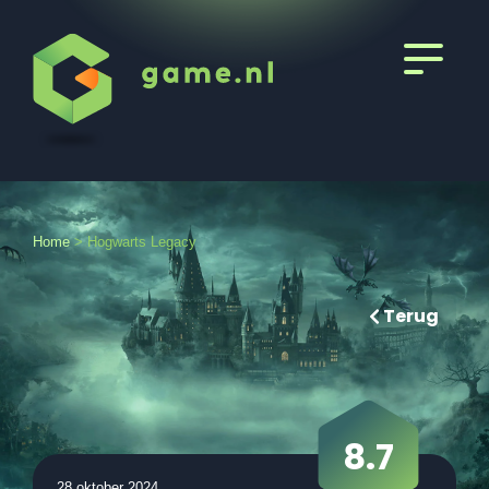
Home
>
Hogwarts Legacy
Terug
8.7
28 oktober 2024